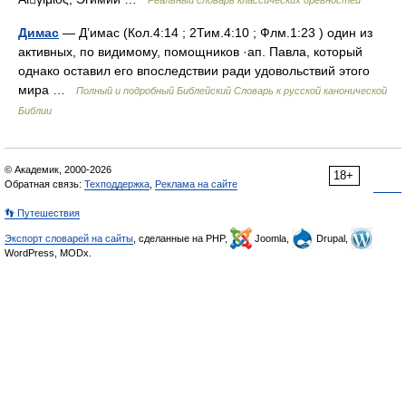
Реальный словарь классических древностей
Димас
— Д’имас (Кол.4:14 ; 2Тим.4:10 ; Флм.1:23 ) один из
активных, по видимому, помощников ·ап. Павла, который
однако оставил его впоследствии ради удовольствий этого
мира …
Полный и подробный Библейский Словарь к русской канонической
Библии
© Академик, 2000-2026
18+
Обратная связь:
Техподдержка
,
Реклама на сайте
👣 Путешествия
Экспорт словарей на сайты
, сделанные на PHP,
Joomla,
Drupal,
WordPress, MODx.