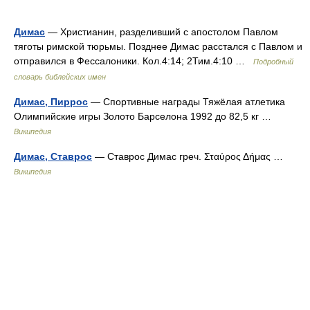
Димас
— Христианин, разделивший с апостолом Павлом
тяготы римской тюрьмы. Позднее Димас расстался с Павлом и
отправился в Фессалоники. Кол.4:14; 2Тим.4:10 …
Подробный
словарь библейских имен
Димас, Пиррос
— Спортивные награды Тяжёлая атлетика
Олимпийские игры Золото Барселона 1992 до 82,5 кг …
Википедия
Димас, Ставрос
— Ставрос Димас греч. Σταύρος Δήμας …
Википедия