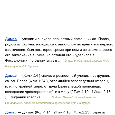
Димас
— ученик и сначала ревностный помощник ап. Павла,
родом из Солуня; находился с апостолом во время его первого
заключения; был некоторое время при нем и во время второго
его заключения в Риме, но оставил его и удалился в
Фессалоники, по одним впав в …
Энциклопедический словарь Ф.А.
Брокгауза и И.А. Ефрона
Димас
— (Кол.4:14 ) сначала ревностный ученик и сотрудник
св. ап. Павла (Флм.1:24 ), отрекшийся впоследствии от веры,
или, по крайней мере, от дела Евангельской проповеди,
вследствие чрезмерной любви к миру (2Тим.4:10 , 1Иоан.2:15
). Епифаний говорит,… …
Библия. Ветхий и Новый заветы.
Синодальный перевод. Библейская энциклопедия арх. Никифора.
Димас
— Д’имас (Кол.4:14 ; 2Тим.4:10 ; Флм.1:23 ) один из