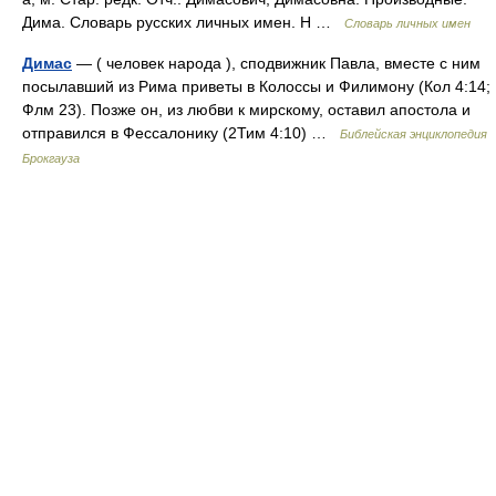
Дима. Словарь русских личных имен. Н …
Словарь личных имен
Димас
— ( человек народа ), сподвижник Павла, вместе с ним
посылавший из Рима приветы в Колоссы и Филимону (Кол 4:14;
Флм 23). Позже он, из любви к мирскому, оставил апостола и
отправился в Фессалонику (2Тим 4:10) …
Библейская энциклопедия
Брокгауза