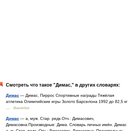
Смотреть что такое "Димас," в других словарях:
Димас
— Димас, Пиррос Спортивные награды Тяжёлая
атлетика Олимпийские игры Золото Барселона 1992 до 82,5 кг
…
Википедия
Димас
— а, муж. Стар. редк.Отч.: Димасович,
Димасовна.Производные: Дима. Словарь личных имён. Димас
а, м. Стар. редк. Отч.: Димасович, Димасовна. Производные: